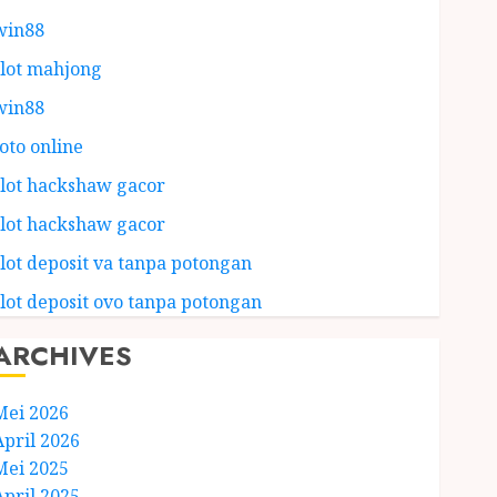
win88
slot mahjong
win88
toto online
slot hackshaw gacor
slot hackshaw gacor
slot deposit va tanpa potongan
slot deposit ovo tanpa potongan
ARCHIVES
Mei 2026
April 2026
Mei 2025
April 2025