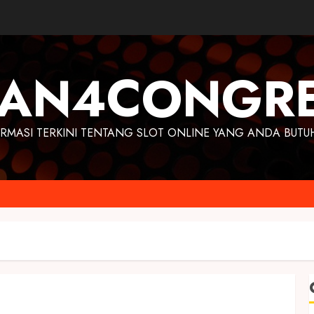
AN4CONGR
RMASI TERKINI TENTANG SLOT ONLINE YANG ANDA BUT