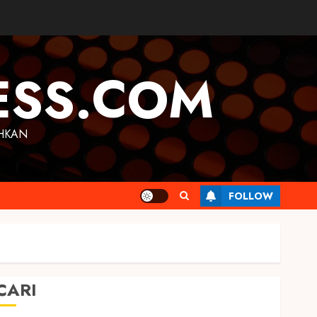
ESS.COM
UHKAN
FOLLOW
CARI