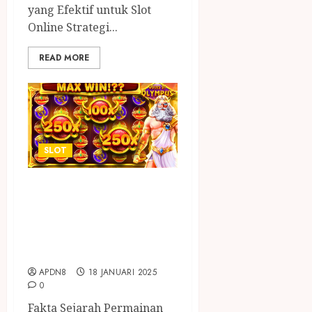
yang Efektif untuk Slot
Online Strategi...
READ MORE
SLOT
Mitos dan Fakta
tentang Slot
Online yang Perlu
Anda Ketahui
APDN8
18 JANUARI 2025
0
Fakta Sejarah Permainan