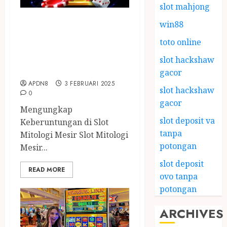
slot mahjong
Slot Online
win88
dengan Tema
toto online
Mitologi yang
slot hackshaw
Wajib Dicoba
gacor
APDN8
3 FEBRUARI 2025
slot hackshaw
0
gacor
Mengungkap
slot deposit va
Keberuntungan di Slot
tanpa
Mitologi Mesir Slot Mitologi
potongan
Mesir...
slot deposit
READ MORE
ovo tanpa
potongan
ARCHIVES