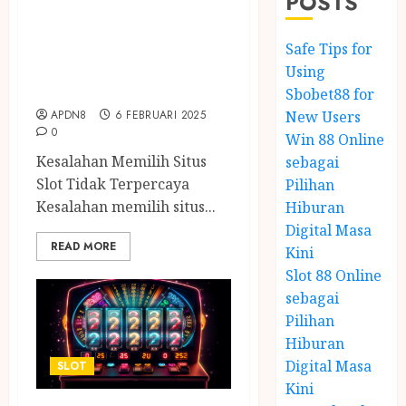
POSTS
Kesalahan Umum
Saat
Safe Tips for
Menggunakan
Using
Bonus Slot Online
Sbobet88 for
New Users
APDN8
6 FEBRUARI 2025
0
Win 88 Online
Kesalahan Memilih Situs
sebagai
Slot Tidak Terpercaya
Pilihan
Kesalahan memilih situs...
Hiburan
Digital Masa
READ MORE
Kini
Slot 88 Online
sebagai
Pilihan
Hiburan
Digital Masa
SLOT
Kini