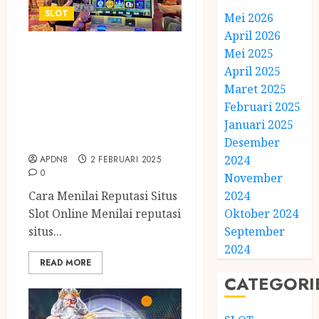
SLOT
Mei 2026
April 2026
Bagaimana
Mei 2025
April 2025
Memilih Situs Slot
Maret 2025
Online yang
Februari 2025
Memberikan
Januari 2025
Bonus Besar?
Desember
2024
APDN8
2 FEBRUARI 2025
0
November
2024
Cara Menilai Reputasi Situs
Oktober 2024
Slot Online Menilai reputasi
September
situs...
2024
READ MORE
CATEGORI