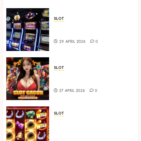
SLOT
Win 88 Online sebagai Pilihan
Hiburan Digital Masa Kini
29 APRIL 2026
0
SLOT
Slot 88 Online sebagai Pilihan
Hiburan Digital Masa Kini
27 APRIL 2026
0
SLOT
Mencoba Slot Online dengan
Modal Gratis: Apakah
Menguntungkan?