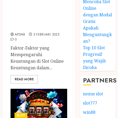
Mencoba Slot
Cara Memilih
Online
Game Slot Online
dengan Modal
yang Paling
Gratis:
Menguntungkan
Apakah
Menguntungk
APDN8
5 FEBRUARI 2025
0
an?
Top 10 Slot
Faktor-Faktor yang
Progresif
Mempengaruhi
yang Wajib
Keuntungan di Slot Online
Dicoba
Keuntungan dalam...
PARTNERS
READ MORE
nexus slot
slot777
win88
SLOT