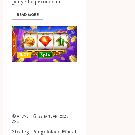
penyedia permainan...
READ MORE
SLOT
Bagaimana
Mengelola Modal
Anda Saat
Bermain Slot
Online
APDN8
22 JANUARI 2025
0
Strategi Pengelolaan Modal