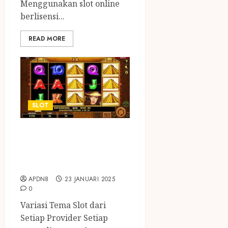
Menggunakan slot online
berlisensi...
READ MORE
SLOT
Bagaimana Slot
Online Berbeda di
Setiap Provider?
APDN8
23 JANUARI 2025
0
Variasi Tema Slot dari
Setiap Provider Setiap