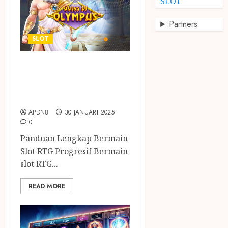
SLOT
Partners
SLOT
Slot RTG dengan
Jackpot Progresif
Terbesar
APDN8
30 JANUARI 2025
0
Panduan Lengkap Bermain
Slot RTG Progresif Bermain
slot RTG...
READ MORE