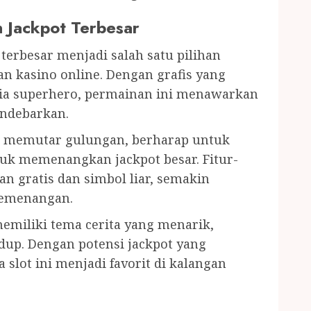
 Jackpot Terbesar
terbesar menjadi salah satu pilihan
 kasino online. Dengan grafis yang
ia superhero, permainan ini menawarkan
ndebarkan.
t memutar gulungan, berharap untuk
uk memenangkan jackpot besar. Fitur-
an gratis dan simbol liar, semakin
kemenangan.
memiliki tema cerita yang menarik,
dup. Dengan potensi jackpot yang
 slot ini menjadi favorit di kalangan