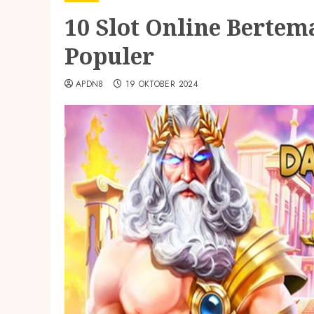
10 Slot Online Bertem
Populer
APDN8
19 OKTOBER 2024