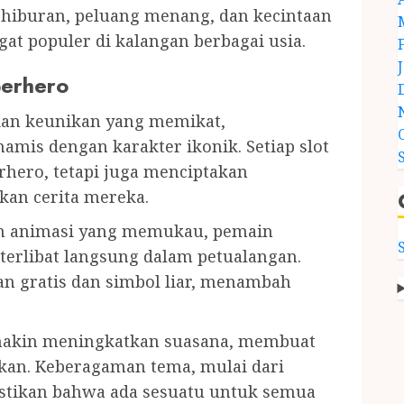
 hiburan, peluang menang, dan kecintaan
gat populer di kalangan berbagai usia.
perhero
kan keunikan yang memikat,
mis dengan karakter ikonik. Setiap slot
hero, tetapi juga menciptakan
kan cerita mereka.
an animasi yang memukau, pemain
terlibat langsung dalam petualangan.
ran gratis dan simbol liar, menambah
semakin meningkatkan suasana, membuat
kan. Keberagaman tema, mulai dari
stikan bahwa ada sesuatu untuk semua