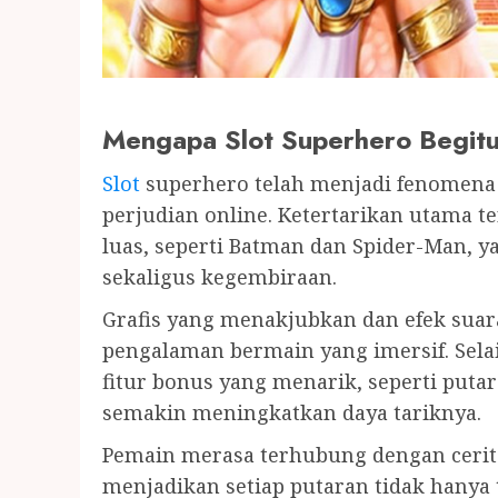
Mengapa Slot Superhero Begitu
Slot
superhero telah menjadi fenomena y
perjudian online. Ketertarikan utama te
luas, seperti Batman dan Spider-Man, 
sekaligus kegembiraan.
Grafis yang menakjubkan dan efek sua
pengalaman bermain yang imersif. Sela
fitur bonus yang menarik, seperti putar
semakin meningkatkan daya tariknya.
Pemain merasa terhubung dengan cerita
menjadikan setiap putaran tidak hanya 