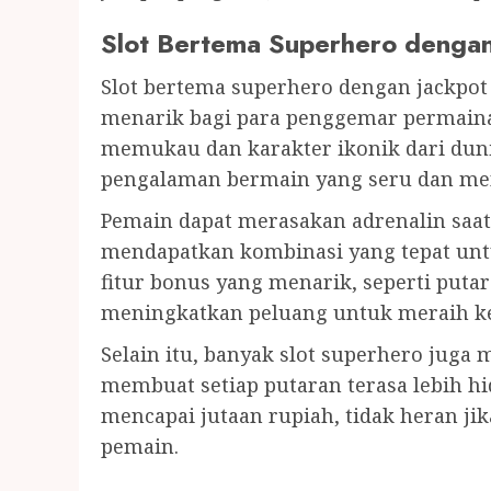
Slot Bertema Superhero dengan
Slot bertema superhero dengan jackpot 
menarik bagi para penggemar permainan
memukau dan karakter ikonik dari dun
pengalaman bermain yang seru dan me
Pemain dapat merasakan adrenalin saa
mendapatkan kombinasi yang tepat unt
fitur bonus yang menarik, seperti putar
meningkatkan peluang untuk meraih 
Selain itu, banyak slot superhero juga 
membuat setiap putaran terasa lebih hi
mencapai jutaan rupiah, tidak heran jika
pemain.