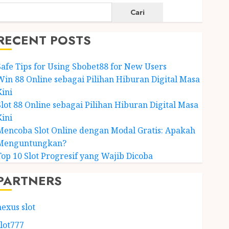
Cari
RECENT POSTS
Safe Tips for Using Sbobet88 for New Users
Win 88 Online sebagai Pilihan Hiburan Digital Masa
Kini
Slot 88 Online sebagai Pilihan Hiburan Digital Masa
Kini
Mencoba Slot Online dengan Modal Gratis: Apakah
Menguntungkan?
Top 10 Slot Progresif yang Wajib Dicoba
PARTNERS
nexus slot
slot777