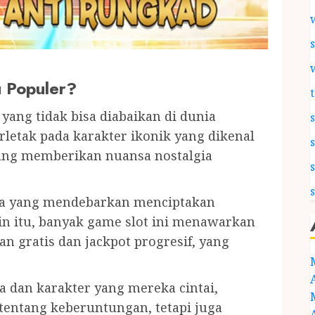
 Populer?
ang tidak bisa diabaikan di dunia
rletak pada karakter ikonik yang dikenal
yang memberikan nuansa nostalgia
ra yang mendebarkan menciptakan
in itu, banyak game slot ini menawarkan
an gratis dan jackpot progresif, yang
 dan karakter yang mereka cintai,
tentang keberuntungan, tetapi juga