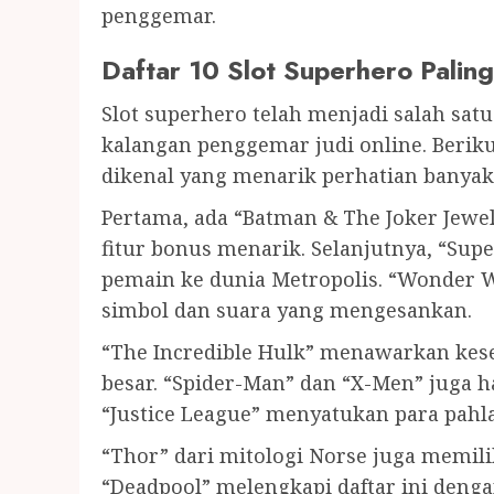
penggemar.
Daftar 10 Slot Superhero Paling
Slot superhero telah menjadi salah sat
kalangan penggemar judi online. Berikut
dikenal yang menarik perhatian banyak
Pertama, ada “Batman & The Joker Jew
fitur bonus menarik. Selanjutnya, “Su
pemain ke dunia Metropolis. “Wonder 
simbol dan suara yang mengesankan.
“The Incredible Hulk” menawarkan ke
besar. “Spider-Man” dan “X-Men” juga 
“Justice League” menyatukan para pahl
“Thor” dari mitologi Norse juga memili
“Deadpool” melengkapi daftar ini denga