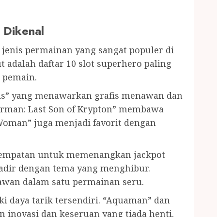
 Dikenal
u jenis permainan yang sangat populer di
 adalah daftar 10 slot superhero paling
 pemain.
els” yang menawarkan grafis menawan dan
perman: Last Son of Krypton” membawa
Woman” juga menjadi favorit dengan
sempatan untuk memenangkan jackpot
hadir dengan tema yang menghibur.
awan dalam satu permainan seru.
ki daya tarik tersendiri. “Aquaman” dan
n inovasi dan keseruan yang tiada henti.