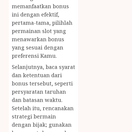
memanfaatkan bonus
ini dengan efektif,
pertama-tama, pilihlah
permainan slot yang
menawarkan bonus
yang sesuai dengan
preferensi Kamu.
Selanjutnya, baca syarat
dan ketentuan dari
bonus tersebut, seperti
persyaratan taruhan
dan batasan waktu.
Setelah itu, rencanakan
strategi bermain
dengan bijak; gunakan