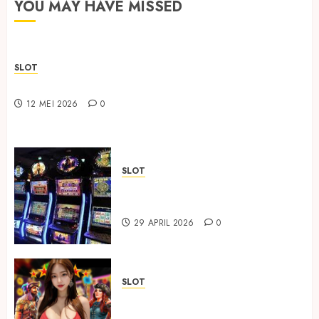
YOU MAY HAVE MISSED
29 APRIL
2026
0
SLOT
Safe Tips for Using Sbobet88 for New Users
12 MEI 2026
0
SLOT
Win 88 Online sebagai Pilihan
Hiburan Digital Masa Kini
29 APRIL 2026
0
SLOT
Slot 88 Online sebagai Pilihan
Hiburan Digital Masa Kini