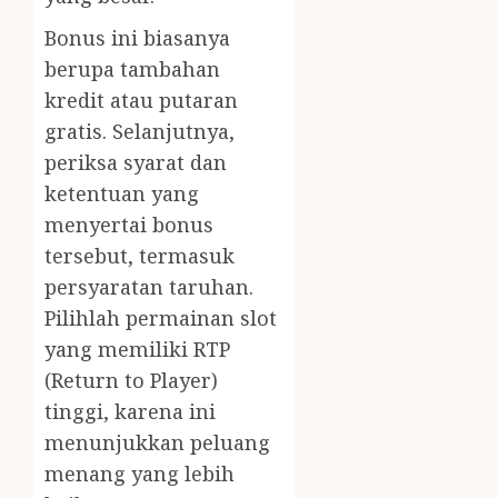
Bonus ini biasanya
berupa tambahan
kredit atau putaran
gratis. Selanjutnya,
periksa syarat dan
ketentuan yang
menyertai bonus
tersebut, termasuk
persyaratan taruhan.
Pilihlah permainan slot
yang memiliki RTP
(Return to Player)
tinggi, karena ini
menunjukkan peluang
menang yang lebih