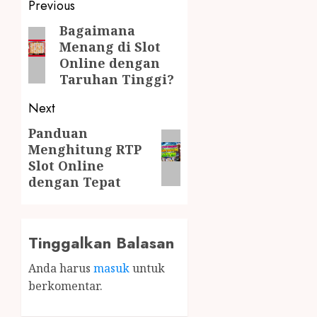
Post
Previous
navigation
Bagaimana
Previous
Menang di Slot
post:
Online dengan
Taruhan Tinggi?
Next
Panduan
Next
Menghitung RTP
post:
Slot Online
dengan Tepat
Tinggalkan Balasan
Anda harus
masuk
untuk
berkomentar.