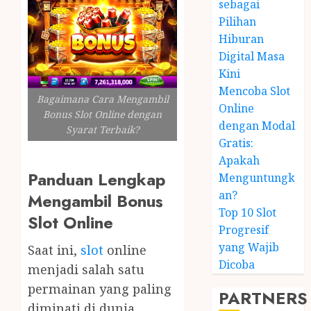
sebagai
Pilihan
Hiburan
Digital Masa
Kini
Mencoba Slot
Bagaimana Cara Mengambil
Online
Bonus Slot Online dengan
dengan Modal
Syarat Terbaik?
Gratis:
Apakah
Panduan Lengkap
Menguntungk
an?
Mengambil Bonus
Top 10 Slot
Slot Online
Progresif
yang Wajib
Saat ini,
slot
online
Dicoba
menjadi salah satu
permainan yang paling
PARTNERS
diminati di dunia