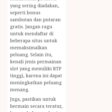
yang sering diadakan,
seperti bonus
sambutan dan putaran
gratis. Jangan ragu
untuk mendaftar di
beberapa situs untuk
memaksimalkan
peluang. Selain itu,
kenali jenis permainan
slot yang memiliki RTP
tinggi, karena ini dapat
meningkatkan peluang
menang.
Juga, pastikan untuk
bermain secara teratur,