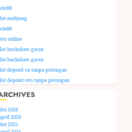
win88
slot mahjong
win88
toto online
slot hackshaw gacor
slot hackshaw gacor
slot deposit va tanpa potongan
slot deposit ovo tanpa potongan
ARCHIVES
Mei 2026
April 2026
Mei 2025
April 2025