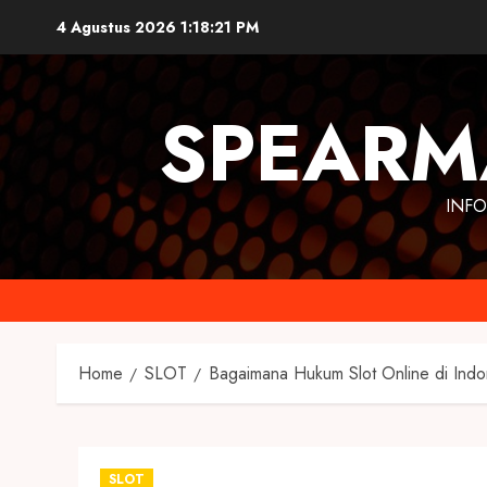
Skip
4 Agustus 2026
1:18:22 PM
to
content
SPEARM
INFO
Home
SLOT
Bagaimana Hukum Slot Online di Indo
SLOT