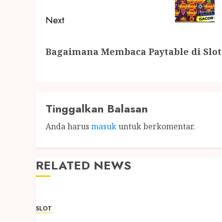
Next
Next
Bagaimana Membaca Paytable di Slot
post:
Tinggalkan Balasan
Anda harus
masuk
untuk berkomentar.
RELATED NEWS
SLOT
Safe Tips for Using Sbobet88 for New Users