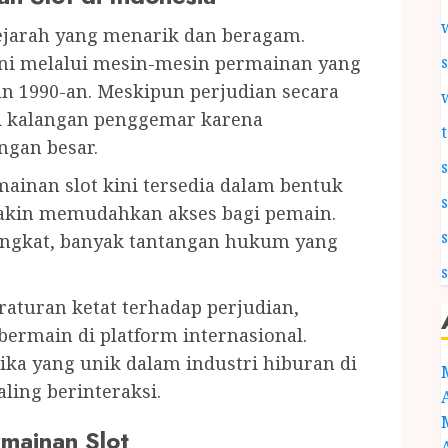
ejarah yang menarik dan beragam.
 ini melalui mesin-mesin permainan yang
un 1990-an. Meskipun perjudian secara
di kalangan penggemar karena
gan besar.
inan slot kini tersedia dalam bentuk
emakin memudahkan akses bagi pemain.
ngkat, banyak tantangan hukum yang
aturan ketat terhadap perjudian,
ermain di platform internasional.
a yang unik dalam industri hiburan di
aling berinteraksi.
rmainan Slot