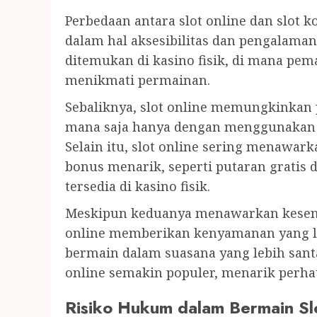
Perbedaan antara slot online dan slot 
dalam hal aksesibilitas dan pengalaman
ditemukan di kasino fisik, di mana pema
menikmati permainan.
Sebaliknya, slot online memungkinkan 
mana saja hanya dengan menggunakan p
Selain itu, slot online sering menawar
bonus menarik, seperti putaran gratis 
tersedia di kasino fisik.
Meskipun keduanya menawarkan kesena
online memberikan kenyamanan yang l
bermain dalam suasana yang lebih sant
online semakin populer, menarik perha
Risiko Hukum dalam Bermain Sl