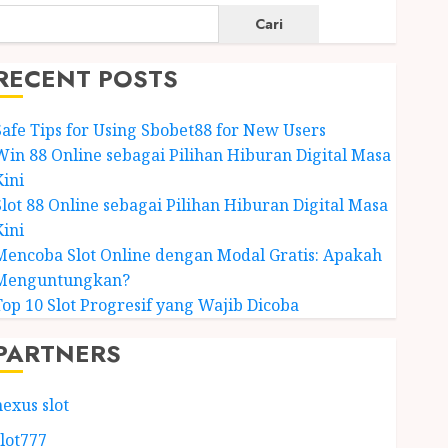
Cari
RECENT POSTS
Safe Tips for Using Sbobet88 for New Users
Win 88 Online sebagai Pilihan Hiburan Digital Masa
Kini
Slot 88 Online sebagai Pilihan Hiburan Digital Masa
Kini
Mencoba Slot Online dengan Modal Gratis: Apakah
Menguntungkan?
Top 10 Slot Progresif yang Wajib Dicoba
PARTNERS
nexus slot
slot777