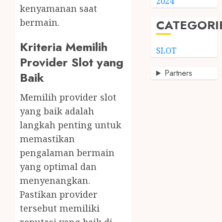
2024
kenyamanan saat
CATEGORI
bermain.
Kriteria Memilih
SLOT
Provider Slot yang
Partners
Baik
Memilih provider slot
yang baik adalah
langkah penting untuk
memastikan
pengalaman bermain
yang optimal dan
menyenangkan.
Pastikan provider
tersebut memiliki