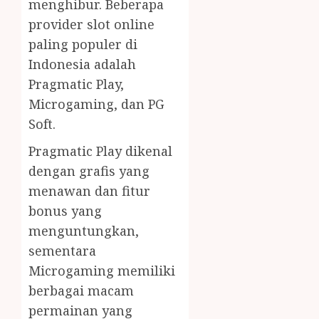
menghibur. Beberapa
provider slot online
paling populer di
Indonesia adalah
Pragmatic Play,
Microgaming, dan PG
Soft.
Pragmatic Play dikenal
dengan grafis yang
menawan dan fitur
bonus yang
menguntungkan,
sementara
Microgaming memiliki
berbagai macam
permainan yang