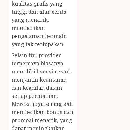
kualitas grafis yang
tinggi dan alur cerita
yang menarik,
memberikan
pengalaman bermain
yang tak terlupakan.
Selain itu, provider
terpercaya biasanya
memiliki lisensi resmi,
menjamin keamanan
dan keadilan dalam
setiap permainan.
Mereka juga sering kali
memberikan bonus dan
promosi menarik, yang
dapat meningkatkan