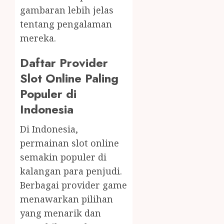
gambaran lebih jelas
tentang pengalaman
mereka.
Daftar Provider
Slot Online Paling
Populer di
Indonesia
Di Indonesia,
permainan slot online
semakin populer di
kalangan para penjudi.
Berbagai provider game
menawarkan pilihan
yang menarik dan