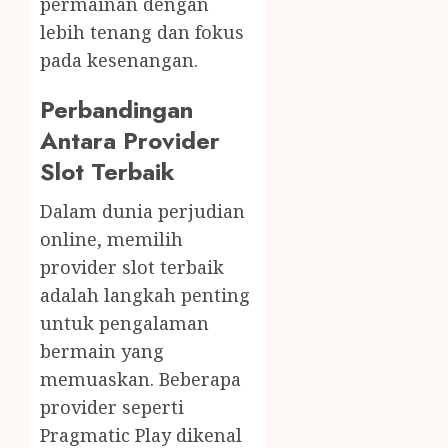
permainan dengan
lebih tenang dan fokus
pada kesenangan.
Perbandingan
Antara Provider
Slot Terbaik
Dalam dunia perjudian
online, memilih
provider slot terbaik
adalah langkah penting
untuk pengalaman
bermain yang
memuaskan. Beberapa
provider seperti
Pragmatic Play dikenal