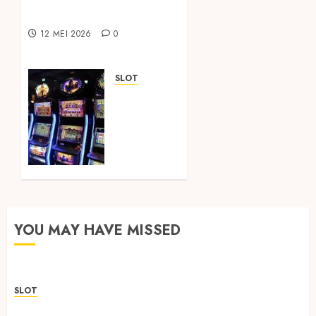
Safe Tips for Using
Sbobet88 for New Users
12 MEI 2026
0
SLOT
Win 88
Online
sebagai
Pilihan
Hiburan
Digital
Masa
Kini
YOU MAY HAVE MISSED
29 APRIL
2026
0
SLOT
Safe Tips for Using Sbobet88 for New Users