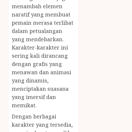
menambah elemen
naratif yang membuat
pemain merasa terlibat
dalam petualangan
yang mendebarkan.
Karakter-karakter ini
sering kali dirancang
dengan grafis yang
menawan dan animasi
yang dinamis,
menciptakan suasana
yang imersif dan
memikat.
Dengan berbagai
karakter yang tersedia,