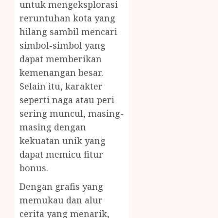
untuk mengeksplorasi
reruntuhan kota yang
hilang sambil mencari
simbol-simbol yang
dapat memberikan
kemenangan besar.
Selain itu, karakter
seperti naga atau peri
sering muncul, masing-
masing dengan
kekuatan unik yang
dapat memicu fitur
bonus.
Dengan grafis yang
memukau dan alur
cerita yang menarik,