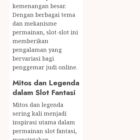
kemenangan besar.
Dengan berbagai tema
dan mekanisme
permainan, slot-slot ini
memberikan
pengalaman yang
bervariasi bagi
penggemar judi online.
Mitos dan Legenda
dalam Slot Fantasi
Mitos dan legenda
sering kali menjadi
inspirasi utama dalam
permainan slot fantasi,
menciptakan