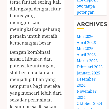
slot deposit
tema fantasi sering kali
ovo tanpa
dilengkapi dengan fitur
potongan
bonus yang
menggiurkan,
ARCHIVES
meningkatkan peluang
pemain untuk meraih
Mei 2026
April 2026
kemenangan besar.
Mei 2025
Dengan kombinasi
April 2025
antara hiburan dan
Maret 2025
potensi keuntungan,
Februari 2025
slot bertema fantasi
Januari 2025
Desember
menjadi pilihan yang
2024
sempurna bagi mereka
November
yang mencari lebih dari
2024
sekadar permainan
Oktober 2024
kasino biasa. Rasakan