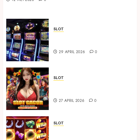
SLOT
Win 88 Online sebagai Pilihan
Hiburan Digital Masa Kini
29 APRIL 2026
0
SLOT
Slot 88 Online sebagai Pilihan
Hiburan Digital Masa Kini
27 APRIL 2026
0
SLOT
Mencoba Slot Online dengan
Modal Gratis: Apakah