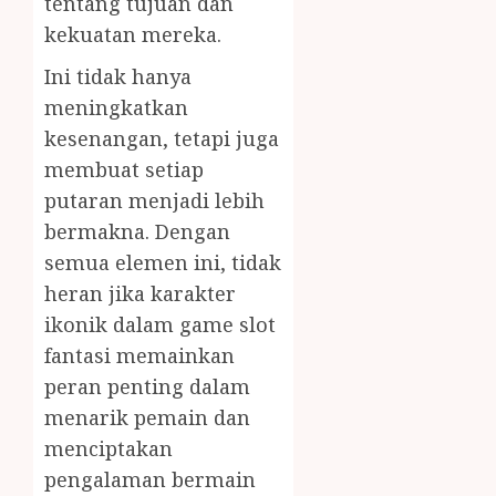
tentang tujuan dan
kekuatan mereka.
Ini tidak hanya
meningkatkan
kesenangan, tetapi juga
membuat setiap
putaran menjadi lebih
bermakna. Dengan
semua elemen ini, tidak
heran jika karakter
ikonik dalam game slot
fantasi memainkan
peran penting dalam
menarik pemain dan
menciptakan
pengalaman bermain