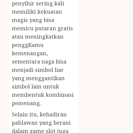
penyihir sering kali
memiliki kekuatan
magis yang bisa
memicu putaran gratis
atau meningkatkan
penggKamu
kemenangan,
sementara naga bisa
menjadi simbol liar
yang menggantikan
simbol lain untuk
membentuk kombinasi
pemenang.
Selain itu, kehadiran
pahlawan yang berani
dalam game slot juga