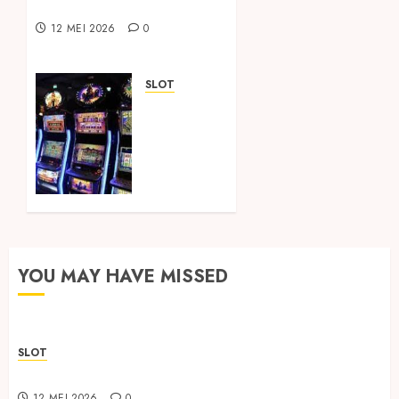
Sbobet88 for New Users
12 MEI 2026
0
SLOT
Win 88
Online
sebagai
Pilihan
Hiburan
Digital
Masa
Kini
YOU MAY HAVE MISSED
29 APRIL
2026
0
SLOT
Safe Tips for Using Sbobet88 for New Users
12 MEI 2026
0