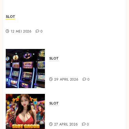
0
SLOT
Safe Tips for Using Sbobet88 for New Users
12 MEI 2026
0
SLOT
Win 88 Online sebagai Pilihan
Hiburan Digital Masa Kini
29 APRIL 2026
0
SLOT
Slot 88 Online sebagai Pilihan
Hiburan Digital Masa Kini
27 APRIL 2026
0