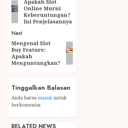
navigation
Apakah Slot
Previous
Online Murni
post:
Keberuntungan?
Ini Penjelasannya
Next
Mengenal Slot
Next
Buy Feature:
post:
Apakah
Menguntungkan?
Tinggalkan Balasan
Anda harus
masuk
untuk
berkomentar.
RELATED NEWS