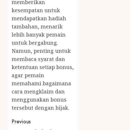
memberikan
kesempatan untuk
mendapatkan hadiah
tambahan, menarik
lebih banyak pemain
untuk bergabung.
Namun, penting untuk
membaca syarat dan
ketentuan setiap bonus,
agar pemain
memahami bagaimana
cara mengklaim dan
menggunakan bonus
tersebut dengan bijak.
Post
Previous