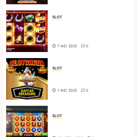
SLOT
Mencoba Slot Online dengan
Modal Gratis: Apakah
Menguntungkan?
7 MEI 2025
0
SLOT
Top 10 Slot Progresif yang
Wajib Dicoba
1 MEI 2025
0
SLOT
Tips Menghindari Penipuan di
Slot Online