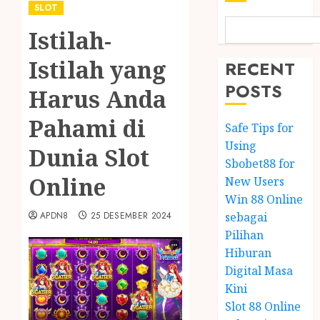
SLOT
Istilah-
Istilah yang
RECENT
POSTS
Harus Anda
Pahami di
Safe Tips for
Using
Dunia Slot
Sbobet88 for
Online
New Users
Win 88 Online
APDN8
25 DESEMBER 2024
sebagai
Pilihan
Hiburan
Digital Masa
Kini
Slot 88 Online