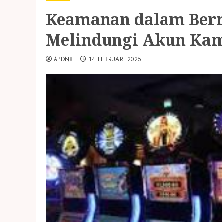
Keamanan dalam Berma
Melindungi Akun Ka
APDN8
14 FEBRUARI 2025