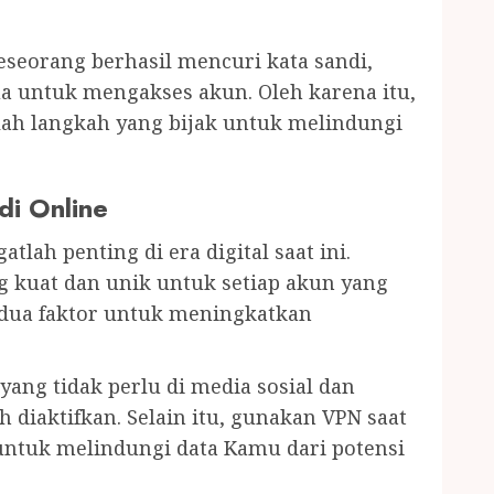
eorang berhasil mencuri kata sandi,
 untuk mengakses akun. Oleh karena itu,
lah langkah yang bijak untuk melindungi
di Online
tlah penting di era digital saat ini.
g kuat dan unik untuk setiap akun yang
i dua faktor untuk meningkatkan
ang tidak perlu di media sosial dan
 diaktifkan. Selain itu, gunakan VPN saat
 untuk melindungi data Kamu dari potensi