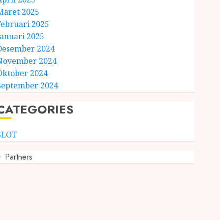
Maret 2025
Februari 2025
Januari 2025
Desember 2024
November 2024
Oktober 2024
September 2024
CATEGORIES
SLOT
Partners