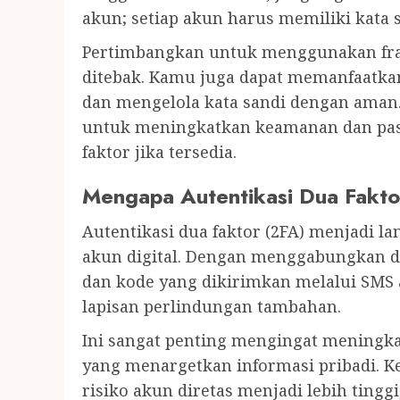
akun; setiap akun harus memiliki kata s
Pertimbangkan untuk menggunakan fra
ditebak. Kamu juga dapat memanfaatka
dan mengelola kata sandi dengan aman. 
untuk meningkatkan keamanan dan past
faktor jika tersedia.
Mengapa Autentikasi Dua Fakto
Autentikasi dua faktor (2FA) menjadi 
akun digital. Dengan menggabungkan dua
dan kode yang dikirimkan melalui SMS 
lapisan perlindungan tambahan.
Ini sangat penting mengingat meningka
yang menargetkan informasi pribadi. K
risiko akun diretas menjadi lebih tingg