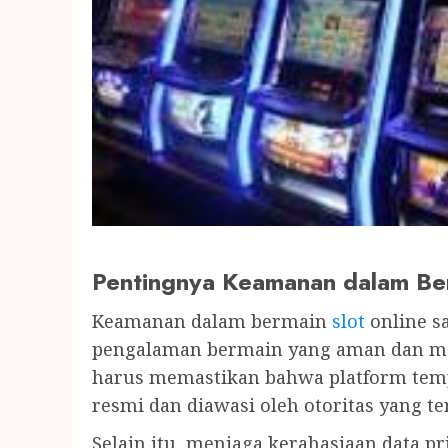
Pentingnya Keamanan dalam Ber
Keamanan dalam bermain
slot
online s
pengalaman bermain yang aman dan me
harus memastikan bahwa platform temp
resmi dan diawasi oleh otoritas yang te
Selain itu, menjaga kerahasiaan data pr