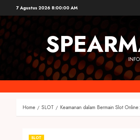
Skip
7 Agustus 2026
8:00:01 AM
to
content
SPEARM
INFO
Home
SLOT
Keamanan dalam Bermain Slot Online
SLOT