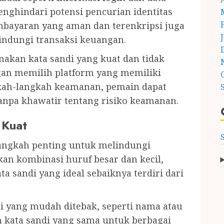
nghindari potensi pencurian identitas
bayaran yang aman dan terenkripsi juga
ndungi transaksi keuangan.
akan kata sandi yang kuat dan tidak
an memilih platform yang memiliki
kah-langkah keamanan, pemain dapat
npa khawatir tentang risiko keamanan.
 Kuat
langkah penting untuk melindungi
an kombinasi huruf besar dan kecil,
ata sandi yang ideal sebaiknya terdiri dari
 yang mudah ditebak, seperti nama atau
an kata sandi yang sama untuk berbagai