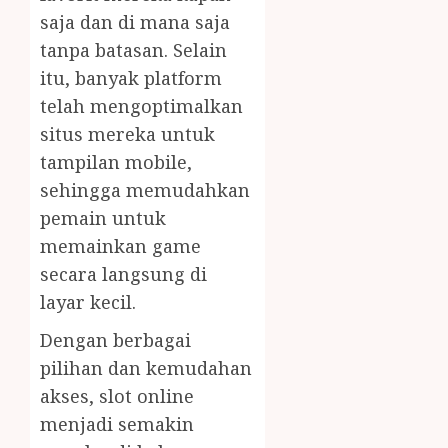
saja dan di mana saja
tanpa batasan. Selain
itu, banyak platform
telah mengoptimalkan
situs mereka untuk
tampilan mobile,
sehingga memudahkan
pemain untuk
memainkan game
secara langsung di
layar kecil.
Dengan berbagai
pilihan dan kemudahan
akses, slot online
menjadi semakin