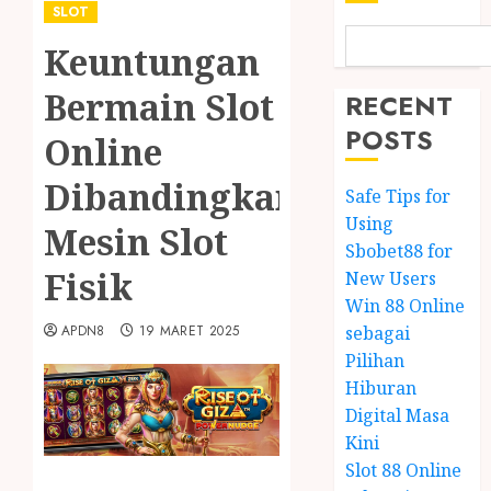
SLOT
Keuntungan
Bermain Slot
RECENT
POSTS
Online
Dibandingkan
Safe Tips for
Using
Mesin Slot
Sbobet88 for
Fisik
New Users
Win 88 Online
APDN8
19 MARET 2025
sebagai
Pilihan
Hiburan
Digital Masa
Kini
Slot 88 Online