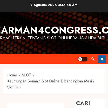
Skip
7 Agustus 2026
4:46:57 AM
to
content
EARMAN4CONGRESS.
RMASI TERKINI TENTANG SLOT ONLINE YANG ANDA BUT
Home
SLOT
Keuntungan Bermain Slot Online Dibandingkan Mesin
Slot Fisik
CARI