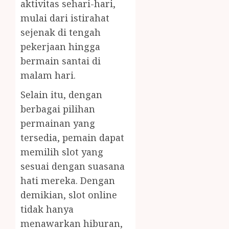
aktivitas sehari-hari,
mulai dari istirahat
sejenak di tengah
pekerjaan hingga
bermain santai di
malam hari.
Selain itu, dengan
berbagai pilihan
permainan yang
tersedia, pemain dapat
memilih slot yang
sesuai dengan suasana
hati mereka. Dengan
demikian, slot online
tidak hanya
menawarkan hiburan,