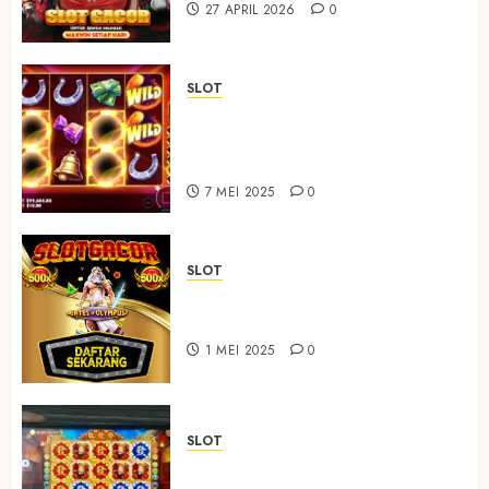
27 APRIL 2026
0
SLOT
Mencoba Slot Online dengan
Modal Gratis: Apakah
Menguntungkan?
7 MEI 2025
0
SLOT
Top 10 Slot Progresif yang
Wajib Dicoba
1 MEI 2025
0
SLOT
Tips Menghindari Penipuan di