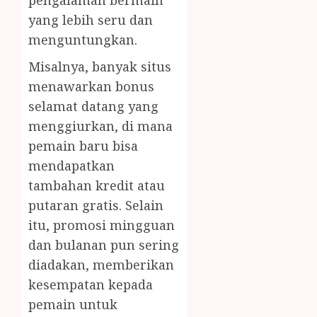
pengalaman bermain
yang lebih seru dan
menguntungkan.
Misalnya, banyak situs
menawarkan bonus
selamat datang yang
menggiurkan, di mana
pemain baru bisa
mendapatkan
tambahan kredit atau
putaran gratis. Selain
itu, promosi mingguan
dan bulanan pun sering
diadakan, memberikan
kesempatan kepada
pemain untuk