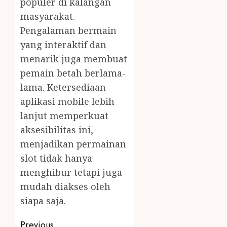
populer di kalangan
masyarakat.
Pengalaman bermain
yang interaktif dan
menarik juga membuat
pemain betah berlama-
lama. Ketersediaan
aplikasi mobile lebih
lanjut memperkuat
aksesibilitas ini,
menjadikan permainan
slot tidak hanya
menghibur tetapi juga
mudah diakses oleh
siapa saja.
Previous