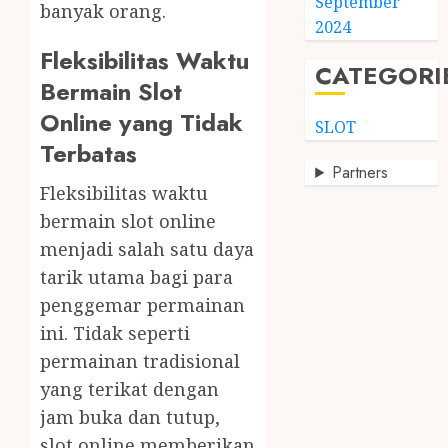
September
banyak orang.
2024
Fleksibilitas Waktu
CATEGORI
Bermain Slot
Online yang Tidak
SLOT
Terbatas
Partners
Fleksibilitas waktu
bermain slot online
menjadi salah satu daya
tarik utama bagi para
penggemar permainan
ini. Tidak seperti
permainan tradisional
yang terikat dengan
jam buka dan tutup,
slot online memberikan