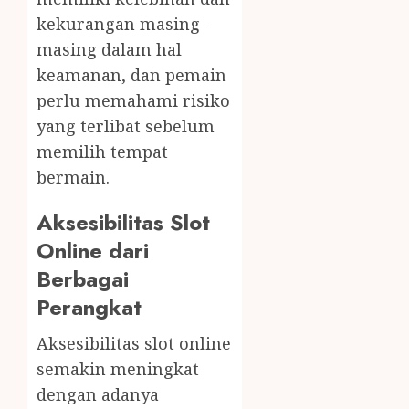
kekurangan masing-
masing dalam hal
keamanan, dan pemain
perlu memahami risiko
yang terlibat sebelum
memilih tempat
bermain.
Aksesibilitas Slot
Online dari
Berbagai
Perangkat
Aksesibilitas slot online
semakin meningkat
dengan adanya