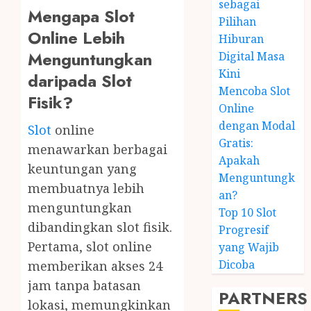
sebagai
Mengapa Slot
Pilihan
Online Lebih
Hiburan
Menguntungkan
Digital Masa
Kini
daripada Slot
Mencoba Slot
Fisik?
Online
dengan Modal
Slot
online
Gratis:
menawarkan berbagai
Apakah
keuntungan yang
Menguntungk
membuatnya lebih
an?
menguntungkan
Top 10 Slot
dibandingkan slot fisik.
Progresif
Pertama, slot online
yang Wajib
Dicoba
memberikan akses 24
jam tanpa batasan
PARTNERS
lokasi, memungkinkan