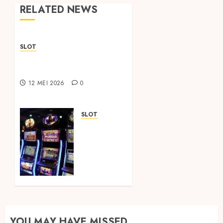
RELATED NEWS
SLOT
Safe Tips for Using
Sbobet88 for New Users
12 MEI 2026
0
SLOT
Win 88
Online
sebagai
Pilihan
Hiburan
Digital
Masa
Kini
YOU MAY HAVE MISSED