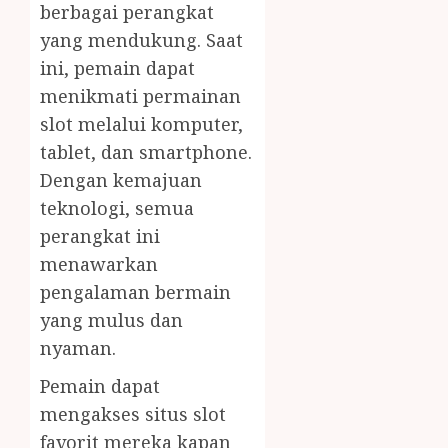
berbagai perangkat
yang mendukung. Saat
ini, pemain dapat
menikmati permainan
slot melalui komputer,
tablet, dan smartphone.
Dengan kemajuan
teknologi, semua
perangkat ini
menawarkan
pengalaman bermain
yang mulus dan
nyaman.
Pemain dapat
mengakses situs slot
favorit mereka kapan