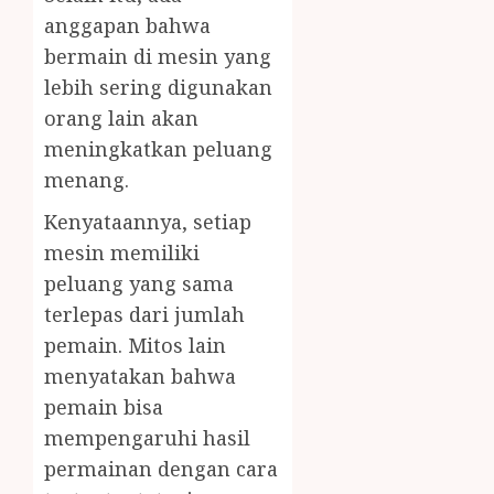
anggapan bahwa
bermain di mesin yang
lebih sering digunakan
orang lain akan
meningkatkan peluang
menang.
Kenyataannya, setiap
mesin memiliki
peluang yang sama
terlepas dari jumlah
pemain. Mitos lain
menyatakan bahwa
pemain bisa
mempengaruhi hasil
permainan dengan cara