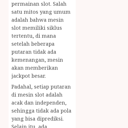
permainan slot. Salah
satu mitos yang umum
adalah bahwa mesin
slot memiliki siklus
tertentu, di mana
setelah beberapa
putaran tidak ada
kemenangan, mesin
akan memberikan
jackpot besar.
Padahal, setiap putaran
di mesin slot adalah
acak dan independen,
sehingga tidak ada pola
yang bisa diprediksi.
Selain itu, ada