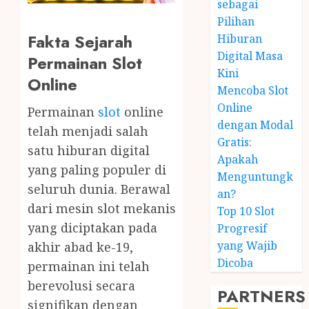
sebagai
Pilihan
Fakta Sejarah
Hiburan
Digital Masa
Permainan Slot
Kini
Online
Mencoba Slot
Online
Permainan
slot
online
dengan Modal
telah menjadi salah
Gratis:
satu hiburan digital
Apakah
yang paling populer di
Menguntungk
seluruh dunia. Berawal
an?
dari mesin slot mekanis
Top 10 Slot
yang diciptakan pada
Progresif
yang Wajib
akhir abad ke-19,
Dicoba
permainan ini telah
berevolusi secara
PARTNERS
signifikan dengan