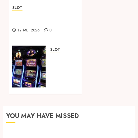
SLOT
Safe Tips for Using
Sbobet88 for New Users
12 MEI 2026
0
SLOT
Win 88
Online
sebagai
Pilihan
Hiburan
Digital
Masa
Kini
YOU MAY HAVE MISSED
29 APRIL
2026
0