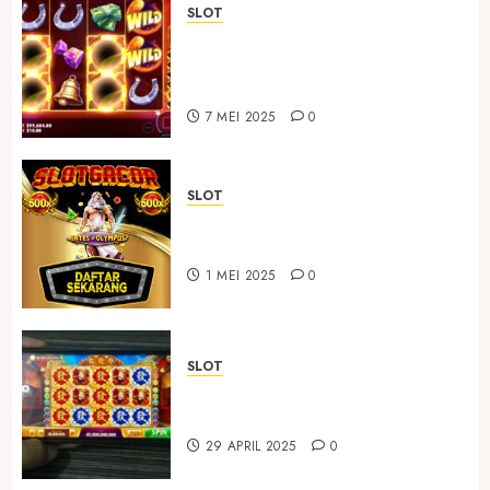
SLOT
Mencoba Slot Online dengan
Modal Gratis: Apakah
Menguntungkan?
7 MEI 2025
0
SLOT
Top 10 Slot Progresif yang
Wajib Dicoba
1 MEI 2025
0
SLOT
Tips Menghindari Penipuan di
Slot Online
29 APRIL 2025
0