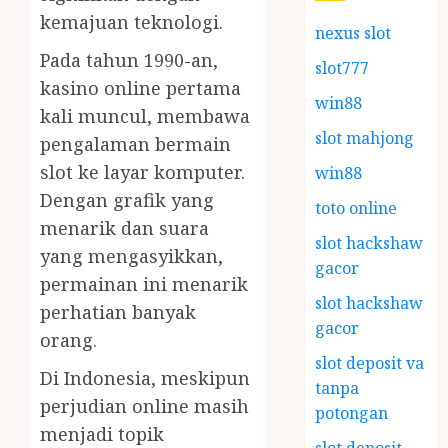
kemajuan teknologi.
nexus slot
Pada tahun 1990-an,
slot777
kasino online pertama
win88
kali muncul, membawa
slot mahjong
pengalaman bermain
slot ke layar komputer.
win88
Dengan grafik yang
toto online
menarik dan suara
slot hackshaw
yang mengasyikkan,
gacor
permainan ini menarik
slot hackshaw
perhatian banyak
gacor
orang.
slot deposit va
Di Indonesia, meskipun
tanpa
perjudian online masih
potongan
menjadi topik