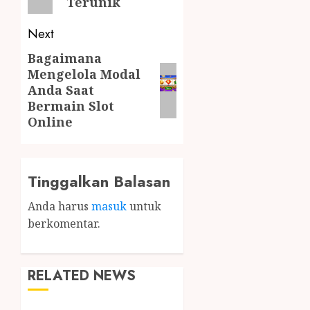
Terunik
Next
Bagaimana
Next
Mengelola Modal
post:
Anda Saat
Bermain Slot
Online
Tinggalkan Balasan
Anda harus
masuk
untuk
berkomentar.
RELATED NEWS