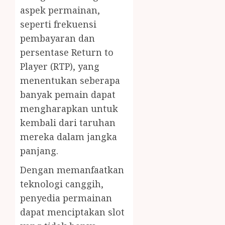
aspek permainan,
seperti frekuensi
pembayaran dan
persentase Return to
Player (RTP), yang
menentukan seberapa
banyak pemain dapat
mengharapkan untuk
kembali dari taruhan
mereka dalam jangka
panjang.
Dengan memanfaatkan
teknologi canggih,
penyedia permainan
dapat menciptakan slot