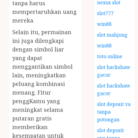
nexus slot
tanpa harus
mempertaruhkan uang
slot777
mereka.
win88
Selain itu, permainan
slot mahjong
ini juga dilengkapi
win88
dengan simbol liar
toto online
yang dapat
menggantikan simbol
slot hackshaw
gacor
lain, meningkatkan
peluang kombinasi
slot hackshaw
menang. Fitur
gacor
penggKamu yang
slot deposit va
meningkat selama
tanpa
putaran gratis
potongan
memberikan
slot deposit
kesempatan untuk