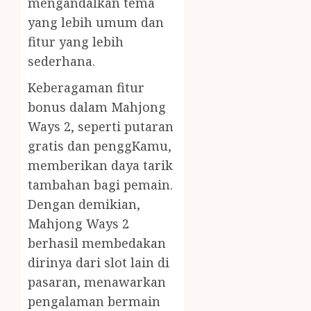
mengandalkan tema
yang lebih umum dan
fitur yang lebih
sederhana.
Keberagaman fitur
bonus dalam Mahjong
Ways 2, seperti putaran
gratis dan penggKamu,
memberikan daya tarik
tambahan bagi pemain.
Dengan demikian,
Mahjong Ways 2
berhasil membedakan
dirinya dari slot lain di
pasaran, menawarkan
pengalaman bermain