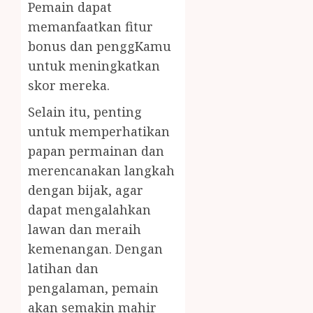
Pemain dapat
memanfaatkan fitur
bonus dan penggKamu
untuk meningkatkan
skor mereka.
Selain itu, penting
untuk memperhatikan
papan permainan dan
merencanakan langkah
dengan bijak, agar
dapat mengalahkan
lawan dan meraih
kemenangan. Dengan
latihan dan
pengalaman, pemain
akan semakin mahir