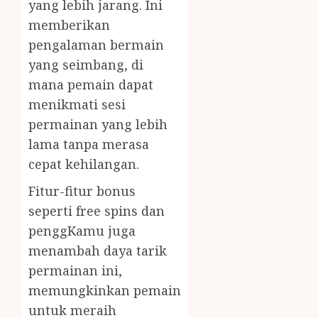
yang lebih jarang. Ini
memberikan
pengalaman bermain
yang seimbang, di
mana pemain dapat
menikmati sesi
permainan yang lebih
lama tanpa merasa
cepat kehilangan.
Fitur-fitur bonus
seperti free spins dan
penggKamu juga
menambah daya tarik
permainan ini,
memungkinkan pemain
untuk meraih