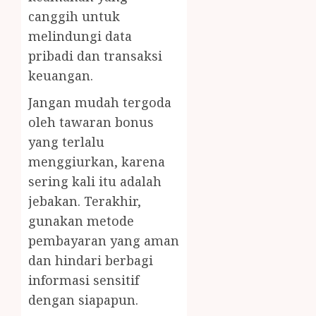
canggih untuk
melindungi data
pribadi dan transaksi
keuangan.
Jangan mudah tergoda
oleh tawaran bonus
yang terlalu
menggiurkan, karena
sering kali itu adalah
jebakan. Terakhir,
gunakan metode
pembayaran yang aman
dan hindari berbagi
informasi sensitif
dengan siapapun.