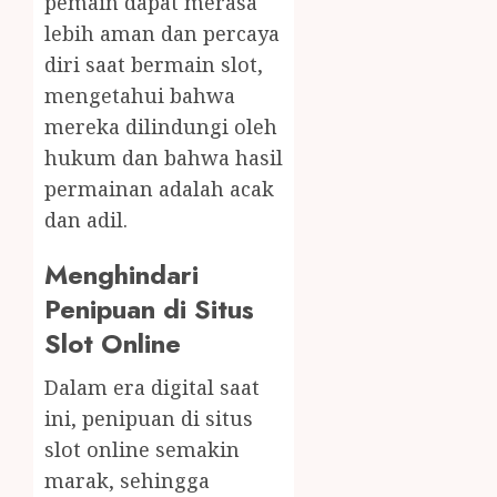
pemain dapat merasa
lebih aman dan percaya
diri saat bermain slot,
mengetahui bahwa
mereka dilindungi oleh
hukum dan bahwa hasil
permainan adalah acak
dan adil.
Menghindari
Penipuan di Situs
Slot Online
Dalam era digital saat
ini, penipuan di situs
slot online semakin
marak, sehingga