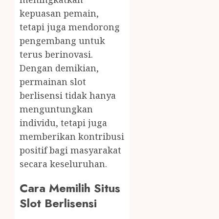
kepuasan pemain,
tetapi juga mendorong
pengembang untuk
terus berinovasi.
Dengan demikian,
permainan slot
berlisensi tidak hanya
menguntungkan
individu, tetapi juga
memberikan kontribusi
positif bagi masyarakat
secara keseluruhan.
Cara Memilih Situs
Slot Berlisensi