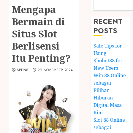
Mengapa
Bermain di
RECENT
POSTS
Situs Slot
Berlisensi
Safe Tips for
Using
Itu Penting?
Sbobet88 for
New Users
APDN8
29 NOVEMBER 2024
Win 88 Online
sebagai
Pilihan
Hiburan
Digital Masa
Kini
Slot 88 Online
sebagai