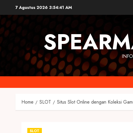
Skip
7 Agustus 2026
3:54:42 AM
to
content
SPEARM
INFO
Home
SLOT
Situs Slot Online dengan Koleksi Ga
SLOT