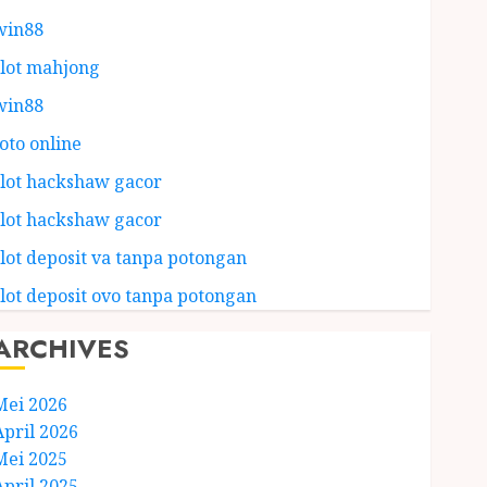
win88
slot mahjong
win88
toto online
slot hackshaw gacor
slot hackshaw gacor
slot deposit va tanpa potongan
slot deposit ovo tanpa potongan
ARCHIVES
Mei 2026
April 2026
Mei 2025
April 2025