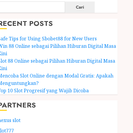
Cari
RECENT POSTS
Safe Tips for Using Sbobet88 for New Users
Win 88 Online sebagai Pilihan Hiburan Digital Masa
Kini
Slot 88 Online sebagai Pilihan Hiburan Digital Masa
Kini
Mencoba Slot Online dengan Modal Gratis: Apakah
Menguntungkan?
Top 10 Slot Progresif yang Wajib Dicoba
PARTNERS
nexus slot
slot777