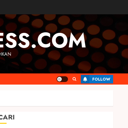
ESS.COM
UHKAN
FOLLOW
CARI