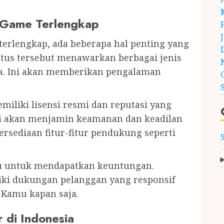
n Game Terlengkap
erlengkap, ada beberapa hal penting yang
situs tersebut menawarkan berbagai jenis
ka. Ini akan memberikan pengalaman
miliki lisensi resmi dan reputasi yang
 ini akan menjamin keamanan dan keadilan
ersediaan fitur-fitur pendukung seperti
u untuk mendapatkan keuntungan.
liki dukungan pelanggan yang responsif
Kamu kapan saja.
 di Indonesia