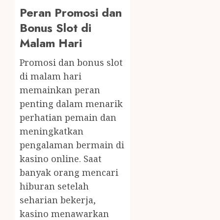
Peran Promosi dan
Bonus Slot di
Malam Hari
Promosi dan bonus slot
di malam hari
memainkan peran
penting dalam menarik
perhatian pemain dan
meningkatkan
pengalaman bermain di
kasino online. Saat
banyak orang mencari
hiburan setelah
seharian bekerja,
kasino menawarkan