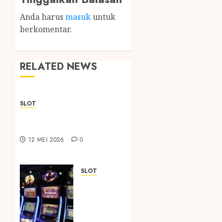
Anda harus
masuk
untuk
berkomentar.
RELATED NEWS
SLOT
Safe Tips for Using
Sbobet88 for New Users
12 MEI 2026
0
SLOT
Win 88
Online
sebagai
Pilihan