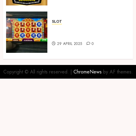
SLOT
Tips Menghindari Penipuan di
Slot Online
29 APRIL 2025
0
Copyright © All rights reserved.
|
ChromeNews
by AF themes.