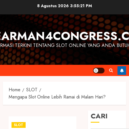
Skip
8 Agustus 2026
3:55:22 PM
to
content
EARMAN4CONGRESS.
RMASI TERKINI TENTANG SLOT ONLINE YANG ANDA BUT
Home
SLOT
Mengapa Slot Online Lebih Ramai di Malam Hari?
CARI
SLOT