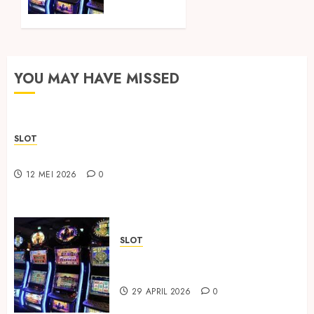
Hiburan
Digital
Masa
Kini
YOU MAY HAVE MISSED
29 APRIL
2026
0
SLOT
Safe Tips for Using Sbobet88 for New Users
12 MEI 2026
0
SLOT
Win 88 Online sebagai Pilihan
Hiburan Digital Masa Kini
29 APRIL 2026
0