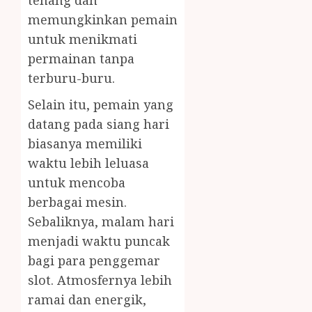
tenang dan
memungkinkan pemain
untuk menikmati
permainan tanpa
terburu-buru.
Selain itu, pemain yang
datang pada siang hari
biasanya memiliki
waktu lebih leluasa
untuk mencoba
berbagai mesin.
Sebaliknya, malam hari
menjadi waktu puncak
bagi para penggemar
slot. Atmosfernya lebih
ramai dan energik,