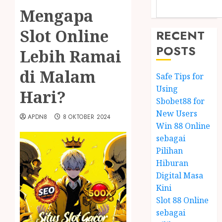
Mengapa
Slot Online
RECENT
POSTS
Lebih Ramai
di Malam
Safe Tips for
Using
Hari?
Sbobet88 for
New Users
APDN8
8 OKTOBER 2024
Win 88 Online
sebagai
Pilihan
Hiburan
Digital Masa
Kini
Slot 88 Online
sebagai