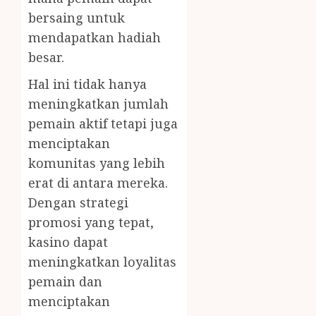
bersaing untuk
mendapatkan hadiah
besar.
Hal ini tidak hanya
meningkatkan jumlah
pemain aktif tetapi juga
menciptakan
komunitas yang lebih
erat di antara mereka.
Dengan strategi
promosi yang tepat,
kasino dapat
meningkatkan loyalitas
pemain dan
menciptakan