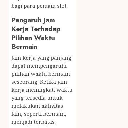
bagi para pemain slot.
Pengaruh Jam
Kerja Terhadap
Pilihan Waktu
Bermain
Jam kerja yang panjang
dapat mempengaruhi
pilihan waktu bermain
seseorang. Ketika jam
kerja meningkat, waktu
yang tersedia untuk
melakukan aktivitas
lain, seperti bermain,
menjadi terbatas.