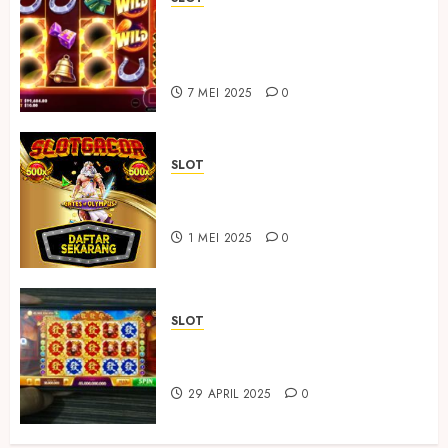
Mencoba Slot Online dengan
Modal Gratis: Apakah
Menguntungkan?
7 MEI 2025
0
SLOT
Top 10 Slot Progresif yang
Wajib Dicoba
1 MEI 2025
0
SLOT
Tips Menghindari Penipuan di
Slot Online
29 APRIL 2025
0