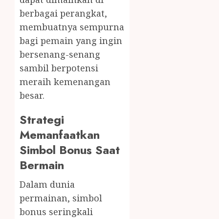
berbagai perangkat,
membuatnya sempurna
bagi pemain yang ingin
bersenang-senang
sambil berpotensi
meraih kemenangan
besar.
Strategi
Memanfaatkan
Simbol Bonus Saat
Bermain
Dalam dunia
permainan, simbol
bonus seringkali