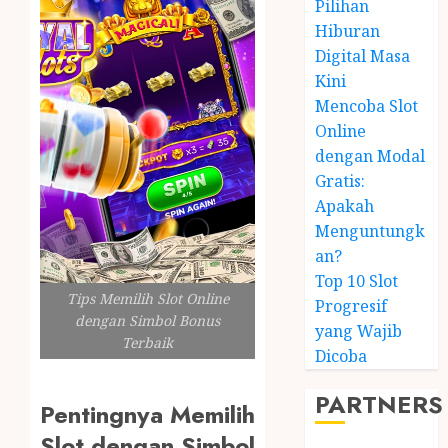
Pilihan
Hiburan
Digital Masa
Kini
Mencoba Slot
Online
dengan Modal
Gratis:
Apakah
Menguntungk
an?
Top 10 Slot
Tips Memilih Slot Online
Progresif
dengan Simbol Bonus
yang Wajib
Terbaik
Dicoba
PARTNERS
Pentingnya Memilih
Slot dengan Simbol