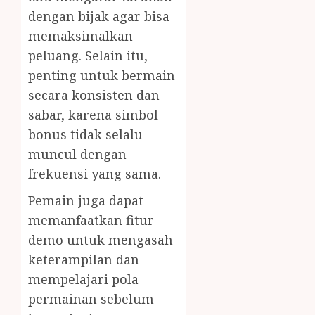
dengan bijak agar bisa
memaksimalkan
peluang. Selain itu,
penting untuk bermain
secara konsisten dan
sabar, karena simbol
bonus tidak selalu
muncul dengan
frekuensi yang sama.
Pemain juga dapat
memanfaatkan fitur
demo untuk mengasah
keterampilan dan
mempelajari pola
permainan sebelum