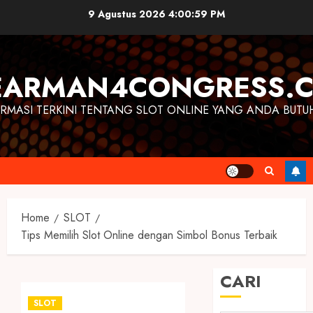
Skip
9 Agustus 2026
4:01:00 PM
to
content
EARMAN4CONGRESS.
RMASI TERKINI TENTANG SLOT ONLINE YANG ANDA BUT
Home
SLOT
Tips Memilih Slot Online dengan Simbol Bonus Terbaik
CARI
SLOT