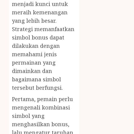
menjadi kunci untuk
meraih kemenangan
yang lebih besar.
Strategi memanfaatkan
simbol bonus dapat
dilakukan dengan
memahami jenis
permainan yang
dimainkan dan
bagaimana simbol
tersebut berfungsi.
Pertama, pemain perlu
mengenali kombinasi
simbol yang
menghasilkan bonus,
lalu mengatur taruhan