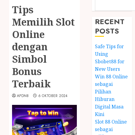
Tips
Memilih Slot
RECENT
POSTS
Online
dengan
Safe Tips for
Using
Simbol
Sbobet88 for
Bonus
New Users
Win 88 Online
Terbaik
sebagai
Pilihan
APDN8
6 OKTOBER 2024
Hiburan
Digital Masa
Kini
Slot 88 Online
sebagai